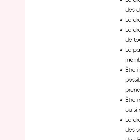
Le dr
des d
Le dr
Le dr
de to
Le pa
membr
Être 
possi
prend
Être r
ou si
Le dr
des s