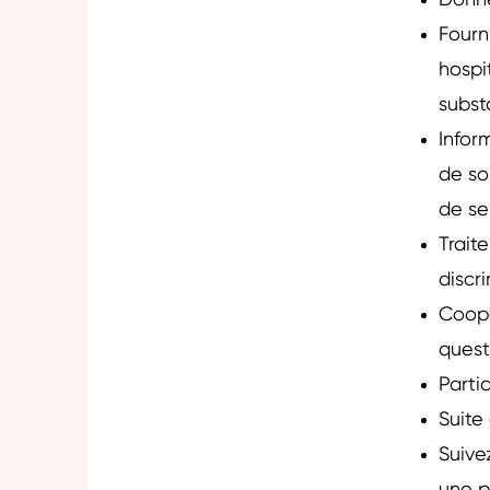
Donne
Fourn
hospi
subst
Infor
de so
de se
Trait
discr
Coopé
quest
Partic
Suite
Suive