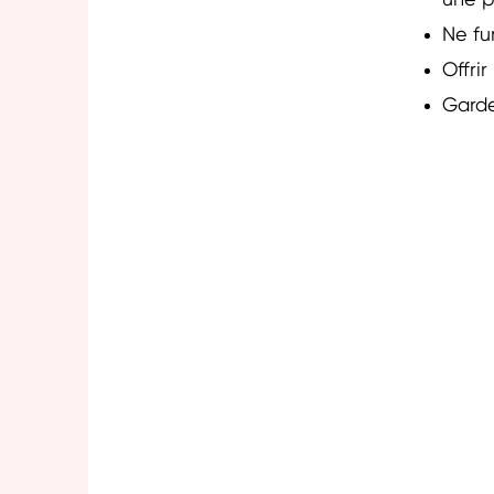
une p
Ne fu
Offri
Garde