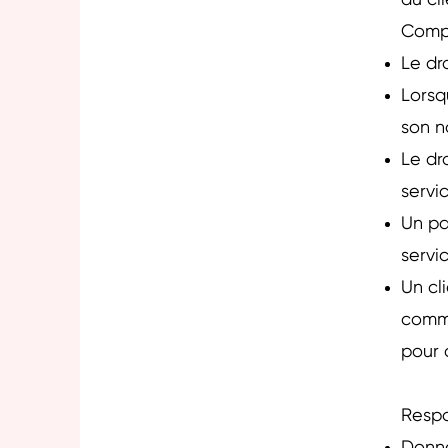
du cl
Com
Le dr
Lorsq
son 
Le dr
servi
Un pa
servi
Un cl
commu
pour 
Respo