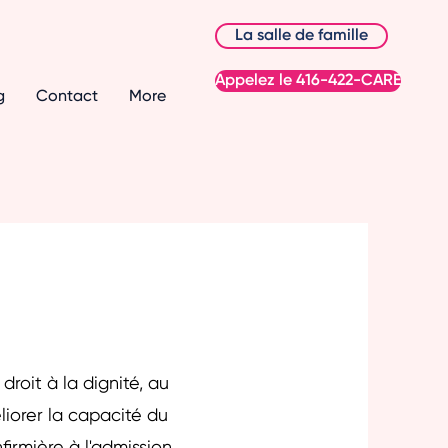
La salle de famille
Appelez le 416-422-CARE
g
Contact
More
oit à la dignité, au
liorer la capacité du