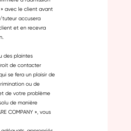
firmière à l'admission
 » avec le client avant
)/tuteur accusera
client et en recevra
n.
 des plaintes
droit de contacter
 qui se fera un plaisir de
crimination ou de
ujet de votre problème
ésolu de manière
 CARE COMPANY », vous