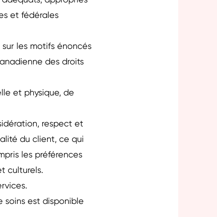
s adéquats, appropriés
es et fédérales
 sur les motifs énoncés
canadienne des droits
lle et physique, de
sidération, respect et
lité du client, ce qui
mpris les préférences
 et culturels.
services.
 soins est disponible