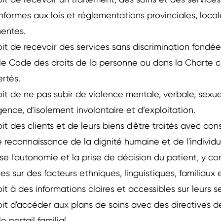
oit de recevoir un traitement, des soins et des service
nformes aux lois et réglementations provinciales, local
nentes.
oit de recevoir des services sans discrimination fondée
le Code des droits de la personne ou dans la Charte 
bertés.
oit de ne pas subir de violence mentale, verbale, sexue
gence, d’isolement involontaire et d’exploitation.
oit des clients et de leurs biens d'être traités avec con
e reconnaissance de la dignité humaine et de l'individua
ise l'autonomie et la prise de décision du patient, y co
es sur des facteurs ethniques, linguistiques, familiaux
oit à des informations claires et accessibles sur leurs 
oit d'accéder aux plans de soins avec des directives de