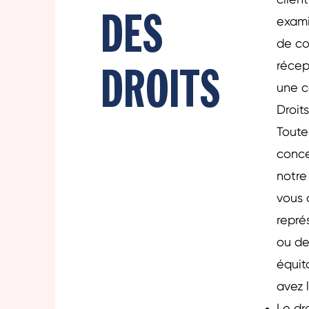
clien
DES
exami
de co
DROITS
récep
une c
Droits
Toute
conce
notre
vous 
repré
ou de
équit
avez 