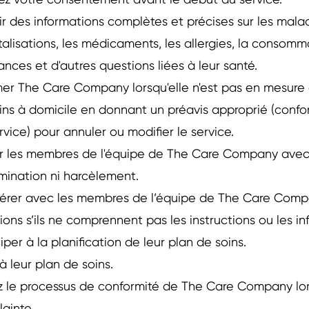
z votre consentement avant le début du service.
ir des informations complètes et précises sur les malad
talisations, les médicaments, les allergies, la consomm
ances et d'autres questions liées à leur santé.
mer The Care Company lorsqu'elle n'est pas en mesure d
ins à domicile en donnant un préavis approprié (conf
rvice) pour annuler ou modifier le service.
er les membres de l'équipe de The Care Company avec
imination ni harcèlement.
rer avec les membres de l’équipe de The Care Comp
ions s’ils ne comprennent pas les instructions ou les i
iper à la planification de leur plan de soins.
 à leur plan de soins.
z le processus de conformité de The Care Company l