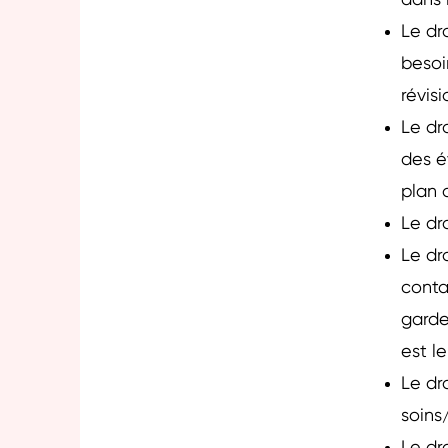
dans l
Le dr
besoi
révis
Le dr
des év
plan 
Le dr
Le dr
conta
garde
est l
Le dro
soins