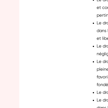
Le dr
et co
perti
Le dr
dans 
et li
Le dr
négli
Le dr
plein
favor
fondé
Le dr
Le dr