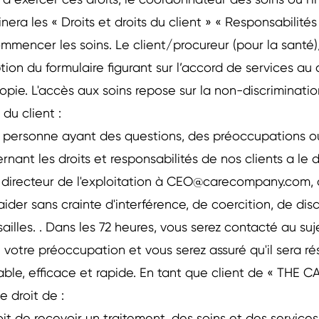
t à exercer ces droits, le coordonnateur des soins ou l'in
nera les « Droits et droits du client » « Responsabilités
mmencer les soins. Le client/procureur (pour la santé
tion du formulaire figurant sur l’accord de services au 
opie. L'accès aux soins repose sur la non-discriminatio
 du client :
 personne ayant des questions, des préoccupations ou
rnant les droits et responsabilités de nos clients a le 
 directeur de l'exploitation à
CEO@carecompany.com
,
aider sans crainte d'interférence, de coercition, de dis
sailles. . Dans les 72 heures, vous serez contacté au s
 votre préoccupation et vous serez assuré qu'il sera r
able, efficace et rapide. En tant que client de « THE
le droit de :